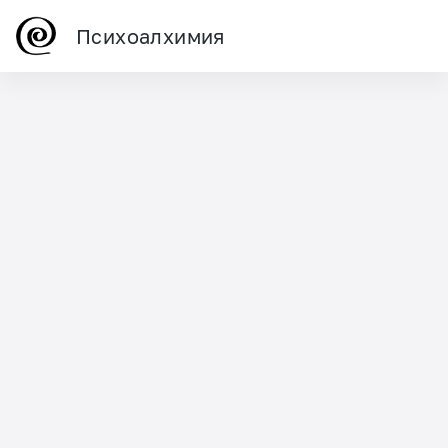
Психоалхимия